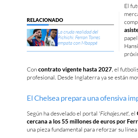
El fu
merca
compl
asist
La cruda realidad del
Pichichi: Ferran Torres
papel
empata con Mbappé
Hansi
próxi
Con
contrato vigente hasta 2027
, el futbo
profesional. Desde Inglaterra ya se están mo
El Chelsea prepara una ofensiva im
Según ha desvelado el portal '
Fichajes.net
', el
cercana a los 55 millones de euros por Fer
una pieza fundamental para reforzar su línea