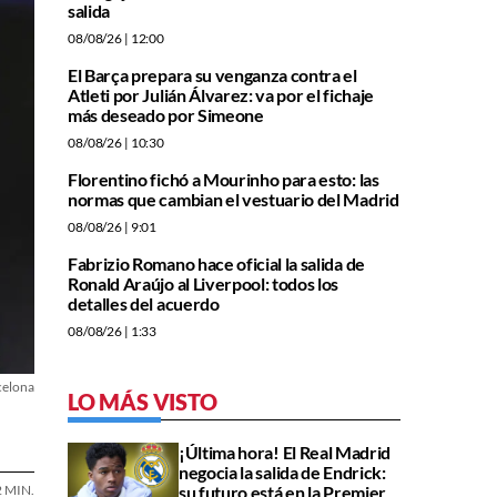
salida
08/08/26
| 12:00
El Barça prepara su venganza contra el
Atleti por Julián Álvarez: va por el fichaje
más deseado por Simeone
08/08/26
| 10:30
Florentino fichó a Mourinho para esto: las
normas que cambian el vestuario del Madrid
08/08/26
| 9:01
Fabrizio Romano hace oficial la salida de
Ronald Araújo al Liverpool: todos los
detalles del acuerdo
08/08/26
| 1:33
celona
LO MÁS VISTO
¡Última hora! El Real Madrid
negocia la salida de Endrick:
2 MIN.
su futuro está en la Premier