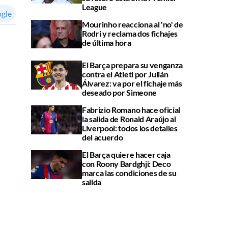
League
ogle
Mourinho reacciona al 'no' de
Rodri y reclama dos fichajes
de última hora
El Barça prepara su venganza
contra el Atleti por Julián
Álvarez: va por el fichaje más
deseado por Simeone
Fabrizio Romano hace oficial
la salida de Ronald Araújo al
Liverpool: todos los detalles
del acuerdo
El Barça quiere hacer caja
con Roony Bardghji: Deco
marca las condiciones de su
salida