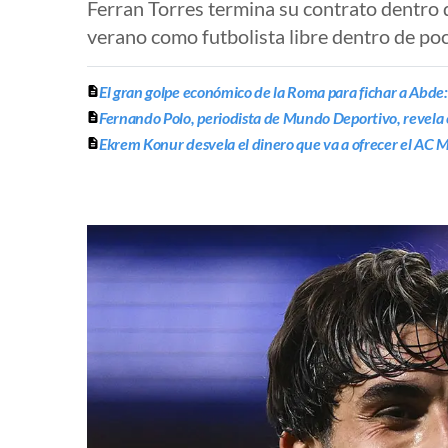
Ferran Torres termina su contrato dentro d
verano como futbolista libre dentro de po
El gran golpe económico de la Roma para fichar a Abde
Fernando Polo, periodista de Mundo Deportivo, revela 
Ekrem Konur desvela el dinero que va a ofrecer el AC M