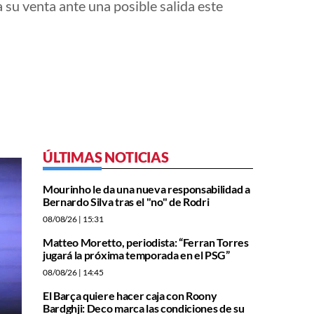
 su venta ante una posible salida este
ÚLTIMAS NOTICIAS
Mourinho le da una nueva responsabilidad a
Bernardo Silva tras el "no" de Rodri
08/08/26
| 15:31
Matteo Moretto, periodista: “Ferran Torres
jugará la próxima temporada en el PSG”
08/08/26
| 14:45
El Barça quiere hacer caja con Roony
Bardghji: Deco marca las condiciones de su