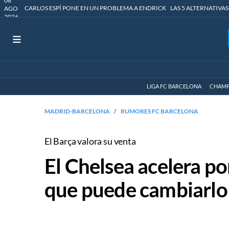
08
CARLOS ESPÍ PONE EN UN PROBLEMA A ENDRICK
LAS 5 ALTERNATIVAS
AGO
2026
LIGA FC BARCELONA
CHAMP
MADRID-BARCELONA
RUMORES FC BARCELONA
El Barça valora su venta
El Chelsea acelera po
que puede cambiarlo