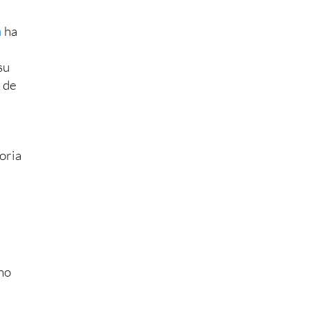
a
ha
su
n de
oria
no