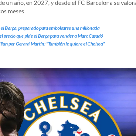
e un año, en 2027, y desde el FC Barcelona se valora
cos meses.
: el Barça, preparado para embolsarse una millonada
el precio que pide el Barça para vender a Marc Casadó
ilan por Gerard Martín: "También le quiere el Chelsea"