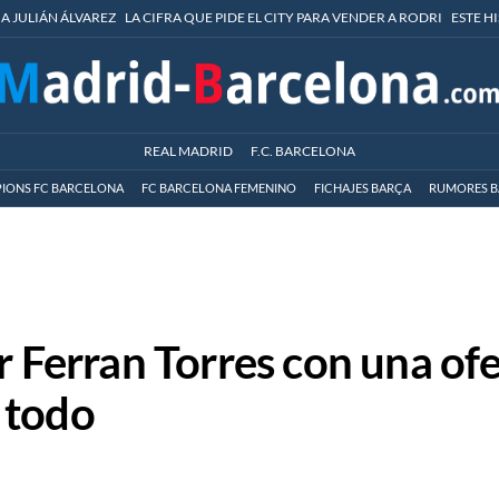
 A JULIÁN ÁLVAREZ
LA CIFRA QUE PIDE EL CITY PARA VENDER A RODRI
ESTE H
REAL MADRID
F.C. BARCELONA
IONS FC BARCELONA
FC BARCELONA FEMENINO
FICHAJES BARÇA
RUMORES B
r Ferran Torres con una of
 todo