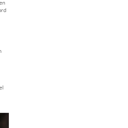
 en
ord
n
el