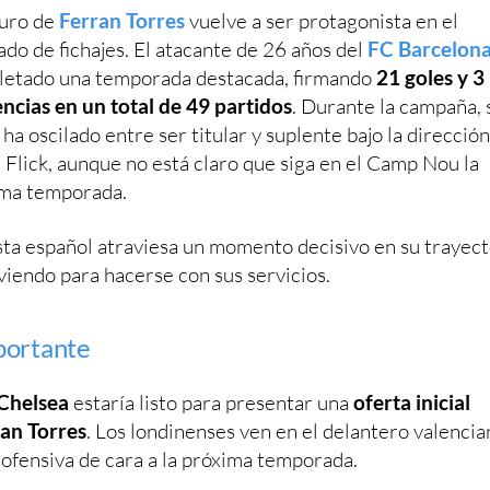
turo de
Ferran Torres
vuelve a ser protagonista en el
do de fichajes. El atacante de 26 años del
FC Barcelon
etado una temporada destacada, firmando
21 goles y 3
encias en un total de 49 partidos
. Durante la campaña, 
 ha oscilado entre ser titular y suplente bajo la direcció
 Flick, aunque no está claro que siga en el Camp Nou la
ma temporada.
lista español atraviesa un momento decisivo en su trayect
viendo para hacerse con sus servicios.
portante
Chelsea
estaría listo para presentar una
oferta inicial
ran Torres
. Los londinenses ven en el delantero valencia
 ofensiva de cara a la próxima temporada.