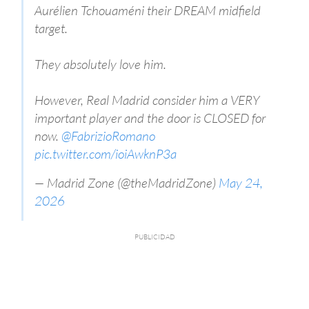
Aurélien Tchouaméni their DREAM midfield
target.
They absolutely love him.
However, Real Madrid consider him a VERY
important player and the door is CLOSED for
now.
@FabrizioRomano
pic.twitter.com/ioiAwknP3a
— Madrid Zone (@theMadridZone)
May 24,
2026