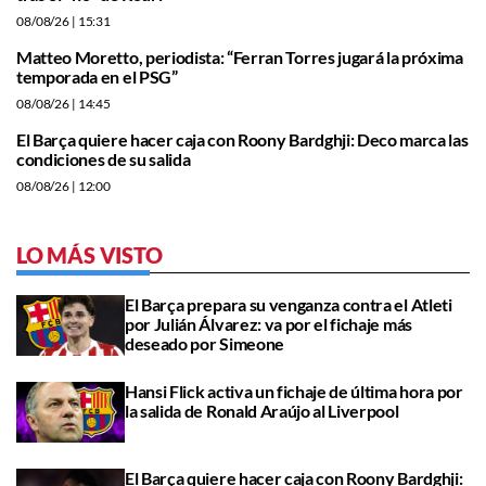
08/08/26
| 15:31
Matteo Moretto, periodista: “Ferran Torres jugará la próxima
temporada en el PSG”
08/08/26
| 14:45
El Barça quiere hacer caja con Roony Bardghji: Deco marca las
condiciones de su salida
08/08/26
| 12:00
LO MÁS VISTO
El Barça prepara su venganza contra el Atleti
por Julián Álvarez: va por el fichaje más
deseado por Simeone
Hansi Flick activa un fichaje de última hora por
la salida de Ronald Araújo al Liverpool
El Barça quiere hacer caja con Roony Bardghji: