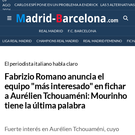
09
CARLOS ESPÍ PONE EN UN PROBLEMA A ENDRICK
LAS 5 ALTERNATIVAS
AGO
2026
REAL MADRID
F.C. BARCELONA
LIGA REAL MADRID
CHAMPIONS REAL MADRID
REAL MADRID FEMENINO
FICH
El periodista italiano habla claro
Fabrizio Romano anuncia el
equipo "más interesado" en fichar
a Aurélien Tchouaméni: Mourinho
tiene la última palabra
Fuerte interés en Aurélien Tchouaméni, cuyo