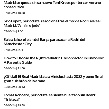
Madrid se queda sin su nuevo Toni Kroos por tercer verano
consecutivo
07/08/26
| 10:30
Siro López, periodista, reacciona tras el 'no' de Rodri al Real
Madrid: “A mí me jode”
07/08/26
| 9:00
Sale a la luz el plan del Barça para sacar a Rodri del
Manchester City
07/08/26
| 8:01
How to Choose the Right Pediatric Chiropractor in Knoxville:
A Parent´s Guide
06/08/26
| 21:58
¡Oficial! El Real Madrid ata a Vinícius hasta 2032 y pone fin al
gran culebrón del verano
06/08/26
| 20:43
Tomás Roncero, periodista, se siente huérfano sin Rodri:
“Tristeza”
06/08/26
| 19:30