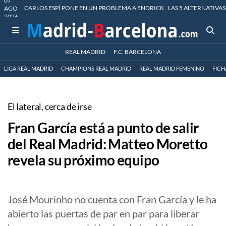
07
CARLOS ESPÍ PONE EN UN PROBLEMA A ENDRICK
LAS 5 ALTERNATIVAS
AGO
2026
REAL MADRID
F.C. BARCELONA
LIGA REAL MADRID
CHAMPIONS REAL MADRID
REAL MADRID FEMENINO
FICH
El lateral, cerca de irse
Fran García está a punto de salir
del Real Madrid: Matteo Moretto
revela su próximo equipo
José Mourinho no cuenta con Fran García y le ha
abierto las puertas de par en par para liberar