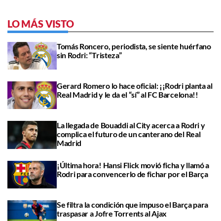
LO MÁS VISTO
Tomás Roncero, periodista, se siente huérfano
sin Rodri: “Tristeza”
Gerard Romero lo hace oficial: ¡¡Rodri planta al
Real Madrid y le da el “sí” al FC Barcelona!!
La llegada de Bouaddi al City acerca a Rodri y
complica el futuro de un canterano del Real
Madrid
¡Última hora! Hansi Flick movió ficha y llamó a
Rodri para convencerlo de fichar por el Barça
Se filtra la condición que impuso el Barça para
traspasar a Jofre Torrents al Ajax