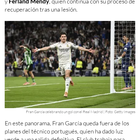
y
Ferland Mendy
, quien continúa con su proceso de
recuperación tras una lesión.
Fran García celebrando un gol con el Real Madrid | Foto: Getty Images
En este panorama, Fran García queda fuera de los
planes del técnico portugués, quien ha dado luz
verde a una salida definitiva. El club trabaja para