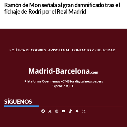
Ramón de Mon señala al gran damnificado tras el
fichaje de Rodri por el Real Madrid
POLÍTICA DE COOKIES
AVISO LEGAL
CONTACTO Y PUBLICIDAD
Plataforma Opennemas - CMS for digital newspapers
OpenHost, S.L.
SÍGUENOS
Facebook
X
Instagram
TikTok
Google Discover
RSS
Youtube