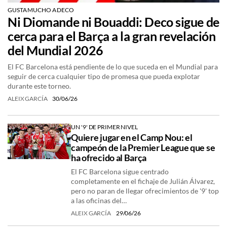
GUSTA MUCHO A DECO
Ni Diomande ni Bouaddi: Deco sigue de
cerca para el Barça a la gran revelación
del Mundial 2026
El FC Barcelona está pendiente de lo que suceda en el Mundial para
seguir de cerca cualquier tipo de promesa que pueda explotar
durante este torneo.
ALEIX GARCÍA
30/06/26
UN '9' DE PRIMER NIVEL
Quiere jugar en el Camp Nou: el
campeón de la Premier League que se
ha ofrecido al Barça
El FC Barcelona sigue centrado
completamente en el fichaje de Julián Álvarez,
pero no paran de llegar ofrecimientos de '9' top
a las oficinas del…
ALEIX GARCÍA
29/06/26