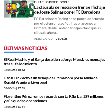
EL RACING PIDE EL DOBLE
La cláusula de rescisión frena el fichaje
de Jorge Salinas por el FC Barcelona
FC Barcelona y Racing no se ponen de acuerdo
por el defensor español. Tras el ascenso a
Primera, desde Santander dejan claro que su
cláusula ahora…
ALEIX GARCÍA
26/06/26
ÚLTIMAS NOTICIAS
El Real Madrid y el Barça despiden a Jorge Messi: los mensajes
tras su fallecimiento
08/08/26
| 18:53
Hansi Flick activa un fichaje de última hora por la salida de
Ronald Araújo al Liverpool
08/08/26
| 17:39
Florentino Pérez rompe récords con La Fábrica: 189 millones
y aún quedan operaciones
08/08/26
| 16:44