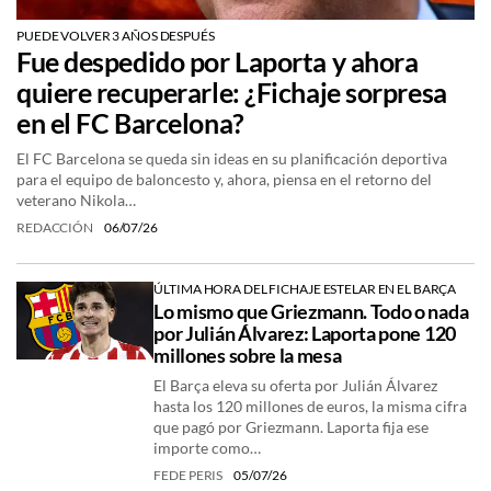
PUEDE VOLVER 3 AÑOS DESPUÉS
Fue despedido por Laporta y ahora
quiere recuperarle: ¿Fichaje sorpresa
en el FC Barcelona?
El FC Barcelona se queda sin ideas en su planificación deportiva
para el equipo de baloncesto y, ahora, piensa en el retorno del
veterano Nikola…
REDACCIÓN
06/07/26
ÚLTIMA HORA DEL FICHAJE ESTELAR EN EL BARÇA
Lo mismo que Griezmann. Todo o nada
por Julián Álvarez: Laporta pone 120
millones sobre la mesa
El Barça eleva su oferta por Julián Álvarez
hasta los 120 millones de euros, la misma cifra
que pagó por Griezmann. Laporta fija ese
importe como…
FEDE PERIS
05/07/26