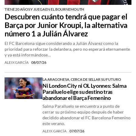
TIENE 20 AÑOS Y JUEGA EN EL BOURNEMOUTH
Descubren cuánto tendrá que pagar el
Barça por Junior Kroupi, la alternativa
número 1 a Julián Álvarez
El FC Barcelona sigue considerando a Julián Álvarez como la
prioridad para reforzar la delantera, pero no esperará eternamente
y ya está informándose…
ALEIX GARCÍA
08/07/26
LA ARAGONESA, CERCA DE SELLAR SU FUTURO
Ni London City ni OL Lyonnes: Salma
Paralluelo elige su destino tras
abandonar el Barça Femenino
Salma Paralluelo se encuentra a punto de
cerrar su próximo equipo después de haber
decidido abandonar el FC Barcelona Femenino
este verano.
ALEIX GARCÍA
07/07/26