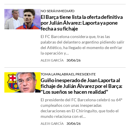
NO SERÁ INMEDIATO
El Barça tiene lista la oferta definitiva
por Julián Álvarez: Laporta ya pone
fecha a su fichaje
El FC Barcelona considera que, tras las
palabras del delantero argentino pidiendo salir
del Atlético, ha llegado el momento de enfriar
la operación y…
ALEIX GARCÍA
30/06/26
TOMA LA PALABRA EL PRESIDENTE
Guiño inesperado de Joan Laporta al
fichaje de Julián Álvarez por el Barça:
"Los sueños se hacen realidad"
El presidente del FC Barcelona celebró su 64º
cumpleaños con unas inesperadas
declaraciones en El Chiringuito, que todo el
mundo relaciona con el…
ALEIX GARCÍA
30/06/26