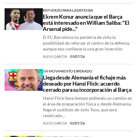
REFUERZO PARA LA DEFENSA
Ekrem Konur anuncia que el Barça
está interesado en William Saliba: "El
Arsenal pide..."
El FC Barcelona no perdería de vista la
posibilidad de reforzar el centro de la defensa,
aunque eso conllevaría una gran inversión.
ALEIX GARCÍA
03/07/26
UN MOVIMIENTO ESPERADO
Llega desde Alemania el fichaje más
deseado por Hansi Flick: acuerdo
cerrado para su incorporación al Barça
Hansi Flick lleva tiempo pidiendo un cambio en
el área de preparación física y, desde Alemania,
llega el sustituto de Julio Tous, que será
reubicado…
ALEIX GARCÍA
02/07/26