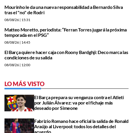
Mourinho le da una nueva responsabilidad a Bernardo Silva
tras el "no" de Rodri
08/08/26
| 15:31
Matteo Moretto, periodista: “Ferran Torres jugará la próxima
temporada en el PSG”
08/08/26
| 14:45
El Barça quiere hacer caja con Roony Bardghji: Deco marca las
condiciones de su salida
08/08/26
| 12:00
LO MÁS VISTO
El Barça prepara su venganza contra el Atleti
por Julián Álvarez: va por el fichaje más
deseado por Simeone
Fabrizio Romano hace oficial la salida de Ronald
Araújo al Liverpool: todos los detalles del
acuerdo