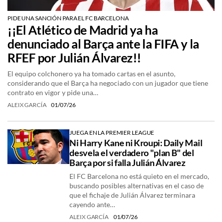
PIDE UNA SANCIÓN PARA EL FC BARCELONA
¡¡El Atlético de Madrid ya ha
denunciado al Barça ante la FIFA y la
RFEF por Julián Álvarez!!
El equipo colchonero ya ha tomado cartas en el asunto,
considerando que el Barça ha negociado con un jugador que tiene
contrato en vigor y pide una…
ALEIX GARCÍA
01/07/26
JUEGA EN LA PREMIER LEAGUE
Ni Harry Kane ni Kroupi: Daily Mail
desvela el verdadero "plan B" del
Barça por si falla Julián Álvarez
El FC Barcelona no está quieto en el mercado,
buscando posibles alternativas en el caso de
que el fichaje de Julián Álvarez terminara
cayendo ante…
ALEIX GARCÍA
01/07/26