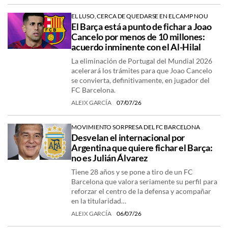
EL LUSO, CERCA DE QUEDARSE EN EL CAMP NOU
El Barça está a punto de fichar a Joao
Cancelo por menos de 10 millones:
acuerdo inminente con el Al-Hilal
La eliminación de Portugal del Mundial 2026
acelerará los trámites para que Joao Cancelo
se convierta, definitivamente, en jugador del
FC Barcelona.
ALEIX GARCÍA
07/07/26
MOVIMIENTO SORPRESA DEL FC BARCELONA
Desvelan el internacional por
Argentina que quiere fichar el Barça:
no es Julián Álvarez
Tiene 28 años y se pone a tiro de un FC
Barcelona que valora seriamente su perfil para
reforzar el centro de la defensa y acompañar
en la titularidad…
ALEIX GARCÍA
06/07/26