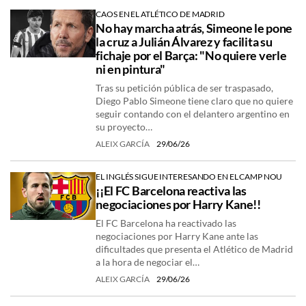
CAOS EN EL ATLÉTICO DE MADRID
No hay marcha atrás, Simeone le pone
la cruz a Julián Álvarez y facilita su
fichaje por el Barça: "No quiere verle
ni en pintura"
Tras su petición pública de ser traspasado,
Diego Pablo Simeone tiene claro que no quiere
seguir contando con el delantero argentino en
su proyecto…
ALEIX GARCÍA
29/06/26
EL INGLÉS SIGUE INTERESANDO EN EL CAMP NOU
¡¡El FC Barcelona reactiva las
negociaciones por Harry Kane!!
El FC Barcelona ha reactivado las
negociaciones por Harry Kane ante las
dificultades que presenta el Atlético de Madrid
a la hora de negociar el…
ALEIX GARCÍA
29/06/26