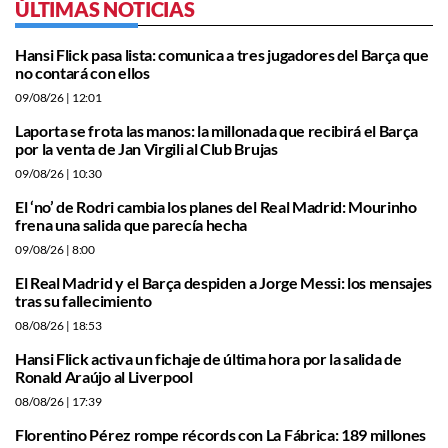
ÚLTIMAS NOTICIAS
Hansi Flick pasa lista: comunica a tres jugadores del Barça que
no contará con ellos
09/08/26
| 12:01
Laporta se frota las manos: la millonada que recibirá el Barça
por la venta de Jan Virgili al Club Brujas
09/08/26
| 10:30
El ‘no’ de Rodri cambia los planes del Real Madrid: Mourinho
frena una salida que parecía hecha
09/08/26
| 8:00
El Real Madrid y el Barça despiden a Jorge Messi: los mensajes
tras su fallecimiento
08/08/26
| 18:53
Hansi Flick activa un fichaje de última hora por la salida de
Ronald Araújo al Liverpool
08/08/26
| 17:39
Florentino Pérez rompe récords con La Fábrica: 189 millones