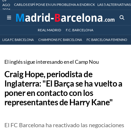
09
CARLOS ESPÍ PONE EN UN PROBLEMA A ENDRICK
LAS 5 ALTERNATIVAS
AGO
2026
REAL MADRID
F.C. BARCELONA
LIGA FC BARCELONA
CHAMPIONS FC BARCELONA
FC BARCELONA FEMENINO
El inglés sigue interesando en el Camp Nou
Craig Hope, periodista de
Inglaterra: "El Barça se ha vuelto a
poner en contacto con los
representantes de Harry Kane"
El FC Barcelona ha reactivado las negociaciones