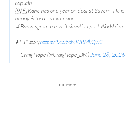
captain
🇩🇪 Kane has one year on deal at Bayern. He is
happy & focus is extension
⌛️ Barca agree to revisit situation post World Cup
⬇️ Full story
https://t.co/zcMWRMkQw3
— Craig Hope (@CraigHope_DM)
June 28, 2026