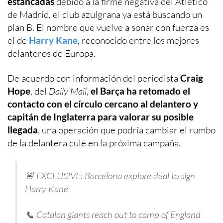
estancadas
debido a la firme negativa del Atlético
de Madrid, el club azulgrana ya está buscando un
plan B. El nombre que vuelve a sonar con fuerza es
el de
Harry Kane
, reconocido entre los mejores
delanteros de Europa.
De acuerdo con información del periodista
Craig
Hope
, del
Daily Mail
,
el Barça ha retomado el
contacto con el círculo cercano al delantero y
capitán de Inglaterra para valorar su posible
llegada
, una operación que podría cambiar el rumbo
de la delantera culé en la próxima campaña.
🚨 EXCLUSIVE: Barcelona explore deal to sign
Harry Kane
📞 Catalan giants reach out to camp of England