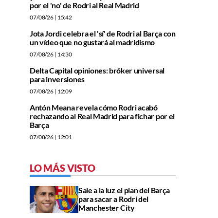
por el 'no' de Rodri al Real Madrid
07/08/26
| 15:42
Jota Jordi celebra el 'sí' de Rodri al Barça con
un vídeo que no gustará al madridismo
07/08/26
| 14:30
Delta Capital opiniones: bróker universal
para inversiones
07/08/26
| 12:09
Antón Meana revela cómo Rodri acabó
rechazando al Real Madrid para fichar por el
Barça
07/08/26
| 12:01
LO MÁS VISTO
Sale a la luz el plan del Barça
para sacar a Rodri del
Manchester City