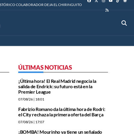
YOUTUBE
ISTÓRICO COLABORADOR DEJA EL CHIRINGUITO
RSS
ÚLTIMAS NOTICIAS
¡Última hora! El Real Madrid negocia la
salida de Endrick: su futuro está en la
Premier League
07/08/26
| 18:01
Fabrizio Romano da la última hora de Rodri:
el City rechaza la primera oferta del Barça
07/08/26
| 17:07
¡BOMBA! Mourinho ya tiene un señalado