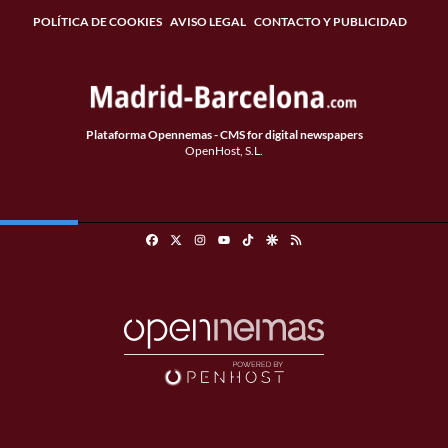
POLÍTICA DE COOKIES
AVISO LEGAL
CONTACTO Y PUBLICIDAD
Plataforma Opennemas - CMS for digital newspapers
OpenHost, S.L.
Facebook
X
Instagram
TikTok
Google Discover
RSS
Youtube