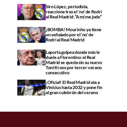
Siro López, periodista,
reacciona tras el 'no' de Rodri
al Real Madrid: “A mí me jode”
¡BOMBA! Mourinho ya tiene
un señalado por el 'no' de
Rodri al Real Madrid
Laporta golpea donde más le
duele a Florentino: el Real
Madrid se queda sin su nuevo
Toni Kroos por tercer verano
consecutivo
¡Oficial! El Real Madrid ata a
Vinícius hasta 2032 y pone fin
al gran culebrón del verano