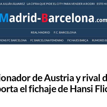
 A JULIÁN ÁLVAREZ
LA CIFRA QUE PIDE EL CITY PARA VENDER A RODRI
ESTE H
REAL MADRID
F.C. BARCELONA
IONS FC BARCELONA
FC BARCELONA FEMENINO
FICHAJES BARÇA
RUMORES B
ionador de Austria y rival 
ta el fichaje de Hansi Fli