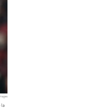
Images
 la