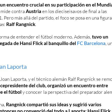
a un encuentro crucial en su participación en el Mundi
e mide contra
Austria
en los dieciseisavos de final a las
 Pero más allá del partido, el foco se posa en una figura
das:
Ralf Rangnick
.
forma de entender el fútbol moderno. Además,
tuvo un
egada de Hansi Flick al banquillo del
FC Barcelona
, u
oan Laporta
, Joan Laporta, y el técnico alemán Ralf Rangnick se rem
icepresidente del club, organizó un encuentro entre
 el fútbol
y conocer la perspectiva del preparador ale
na,
Rangnick compartió sus ideas y sugirió varios
ntonces no convenció del todo a Laporta: Hansi Flick