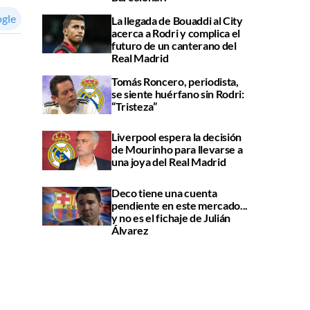
ogle
La llegada de Bouaddi al City
acerca a Rodri y complica el
futuro de un canterano del
Real Madrid
Tomás Roncero, periodista,
se siente huérfano sin Rodri:
“Tristeza”
Liverpool espera la decisión
de Mourinho para llevarse a
una joya del Real Madrid
Deco tiene una cuenta
pendiente en este mercado...
y no es el fichaje de Julián
Álvarez