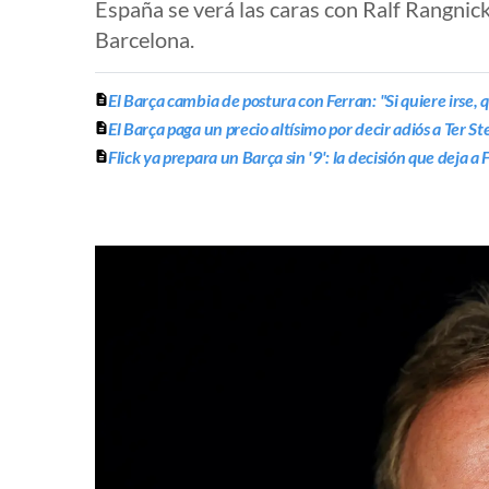
España se verá las caras con Ralf Rangnick
Barcelona.
El Barça cambia de postura con Ferran: "Si quiere irse, q
El Barça paga un precio altísimo por decir adiós a Ter St
Flick ya prepara un Barça sin '9': la decisión que deja a