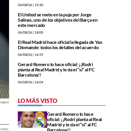
06/08/26
| 19:30
El United se mete en la puja por Jorge
Salinas, uno de los objetivos del Barça en
este mercado
06/08/26
| 18:00
El Real Madrid hace oficial la llegada de Yan
Diomande: todos los detalles del acuerdo
06/08/26
| 16:55
Gerard Romero lo hace oficial: ¡¡Rodri
planta al Real Madrid y le da el “sí” al FC
Barcelona!!
06/08/26
| 16:04
LO MÁS VISTO
Images)
Gerard Romero lo hace
oficial: ¡¡Rodri planta al Real
Madrid y le da el “sí” al FC
3 MIN.
Barcelona!!