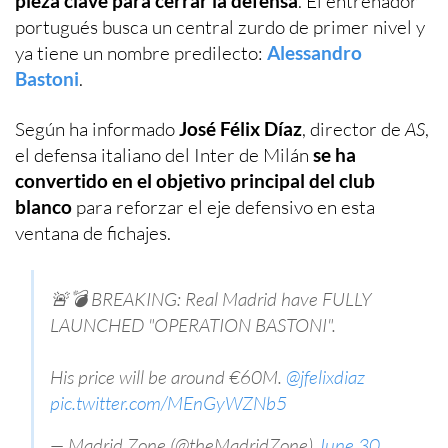
pieza clave para cerrar la defensa
. El entrenador
portugués busca un central zurdo de primer nivel y
ya tiene un nombre predilecto:
Alessandro
Bastoni
.
Según ha informado
José Félix Díaz
, director de
AS
,
el defensa italiano del Inter de Milán
se ha
convertido en el objetivo principal del club
blanco
para reforzar el eje defensivo en esta
ventana de fichajes.
🚨💣 BREAKING: Real Madrid have FULLY
LAUNCHED "OPERATION BASTONI".
His price will be around €60M.
@jfelixdiaz
pic.twitter.com/MEnGyWZNb5
— Madrid Zone (@theMadridZone)
June 30,