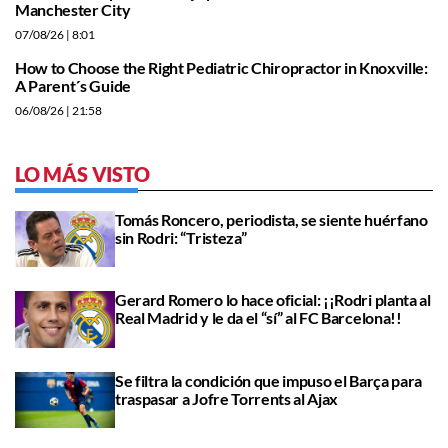
Manchester City
07/08/26
| 8:01
How to Choose the Right Pediatric Chiropractor in Knoxville:
A Parent´s Guide
06/08/26
| 21:58
LO MÁS VISTO
Tomás Roncero, periodista, se siente huérfano
sin Rodri: “Tristeza”
Gerard Romero lo hace oficial: ¡¡Rodri planta al
Real Madrid y le da el “sí” al FC Barcelona!!
Se filtra la condición que impuso el Barça para
traspasar a Jofre Torrents al Ajax