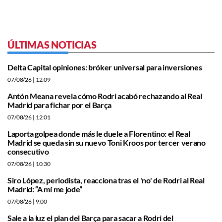
ÚLTIMAS NOTICIAS
Delta Capital opiniones: bróker universal para inversiones
07/08/26
| 12:09
Antón Meana revela cómo Rodri acabó rechazando al Real
Madrid para fichar por el Barça
07/08/26
| 12:01
Laporta golpea donde más le duele a Florentino: el Real
Madrid se queda sin su nuevo Toni Kroos por tercer verano
consecutivo
07/08/26
| 10:30
Siro López, periodista, reacciona tras el 'no' de Rodri al Real
Madrid: “A mí me jode”
07/08/26
| 9:00
Sale a la luz el plan del Barça para sacar a Rodri del