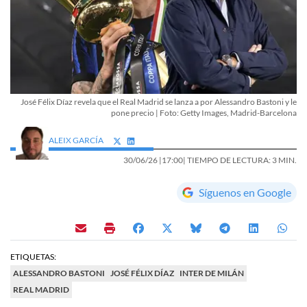
José Félix Díaz revela que el Real Madrid se lanza a por Alessandro Bastoni y le
pone precio | Foto: Getty Images, Madrid-Barcelona
ALEIX GARCÍA
30/06/26 |
17:00
| TIEMPO DE LECTURA: 3 MIN.
Síguenos en Google
ETIQUETAS:
ALESSANDRO BASTONI
JOSÉ FÉLIX DÍAZ
INTER DE MILÁN
REAL MADRID