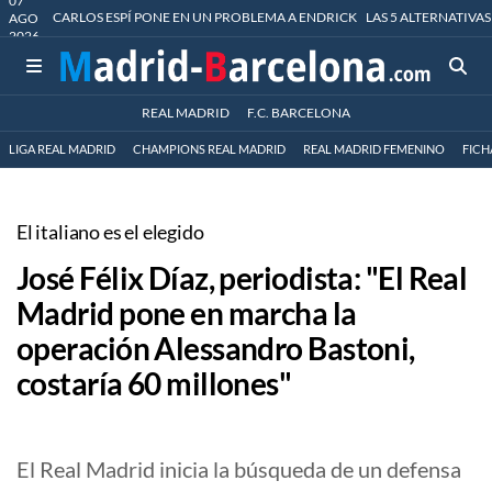
07
CARLOS ESPÍ PONE EN UN PROBLEMA A ENDRICK
LAS 5 ALTERNATIVAS
AGO
2026
REAL MADRID
F.C. BARCELONA
LIGA REAL MADRID
CHAMPIONS REAL MADRID
REAL MADRID FEMENINO
FICH
El italiano es el elegido
José Félix Díaz, periodista: "El Real
Madrid pone en marcha la
operación Alessandro Bastoni,
costaría 60 millones"
El Real Madrid inicia la búsqueda de un defensa