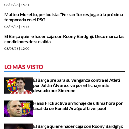
08/08/26
| 15:31
Matteo Moretto, periodista: “Ferran Torres jugará la próxima
temporada en el PSG”
08/08/26
| 14:45
El Barça quiere hacer caja con Roony Bardghji: Deco marca las
condiciones de su salida
08/08/26
| 12:00
LO MÁS VISTO
El Barça prepara su venganza contra el Atleti
por Julián Álvarez: va por el fichaje más
deseado por Simeone
Hansi Flick activa un fichaje de última hora por
la salida de Ronald Araújo al Liverpool
El Barça quiere hacer caja con Roony Bardghji: