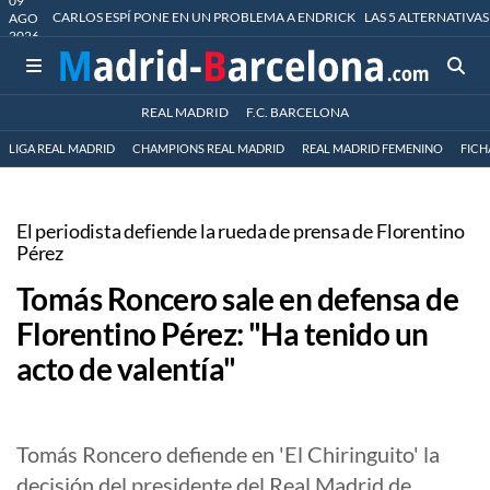
09
CARLOS ESPÍ PONE EN UN PROBLEMA A ENDRICK
LAS 5 ALTERNATIVAS
AGO
2026
REAL MADRID
F.C. BARCELONA
LIGA REAL MADRID
CHAMPIONS REAL MADRID
REAL MADRID FEMENINO
FICH
El periodista defiende la rueda de prensa de Florentino
Pérez
Tomás Roncero sale en defensa de
Florentino Pérez: "Ha tenido un
acto de valentía"
Tomás Roncero defiende en 'El Chiringuito' la
decisión del presidente del Real Madrid de