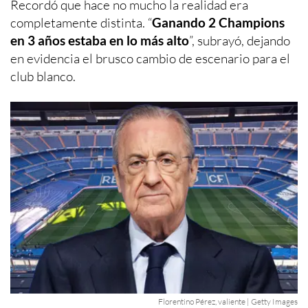
Recordó que hace no mucho la realidad era
completamente distinta. “
Ganando 2 Champions
en 3 años estaba en lo más alto
”, subrayó, dejando
en evidencia el brusco cambio de escenario para el
club blanco.
Florentino Pérez, valiente | Getty Images